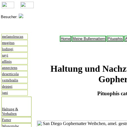
Besucher:
melanoleucus
Home
Meine Bullennattern
Pituophis
A
mugitus
lodingi
sayi
affinis
Haltung und Nachz
annectens
deserticola
Gopher
vertebralis
deppei
jani
Pituophis ca
Haltung &
Verhalten
Futter
Winterruhe