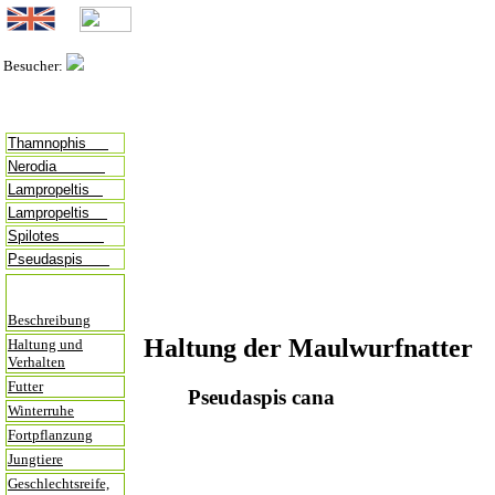
Besucher:
Thamnophis
Nerodia
Lampropeltis
Lampropeltis
Spilotes
Pseudaspis
Beschreibung
Haltung der Maulwurfnatter
Haltung und
Verhalten
Futter
Pseudaspis cana
Winterruhe
Fortpflanzung
Jungtiere
Geschlechtsreife,