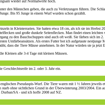
langsam wieder auf Normalwerte hoch.
unter den Männchen geben, die auch zu Verletzungen führen. Die Schl
Junge. Bis 95 Junge in einem Wurf wurden schon gezählt.
einzeln in Kleinterrarien. Sie hatten etwa 18 cm, als ich sie im Herbst
elflecken und große dunkele Seitenflecken. Man findet einen leichten 
rgang zu den Bauchschuppen sind auch oft weiß. Sie färben sich im 2. 
ersten Umfärbeansätzen. Als erstes Futter bot ich aufgetaute nestjunge 
üht, dass die Tiere Mäuse annehmen. In der Natur würden sie ja jetzt E
 die Kleinen alle 3-4 Tage mit kleinen Mäusen.
ie Geschlechtsreife im 2. oder 3. Jahr ein.
 englischen Pseudaspis-Wurf. Die Tiere waren mit 1 ½ Jahren jeweils et
n starb ohne sichtlichen Grund in der Überwinterung 2003/2004. Ein ad
aus Durban/SA - und ich hoffe 2008 auf NZ.