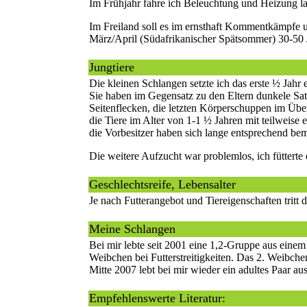
Im Frühjahr fahre ich Beleuchtung und Heizung 
Im Freiland soll es im ernsthaft Kommentkämpfe 
März/April (Südafrikanischer Spätsommer) 30-50 
Jungtiere
Die kleinen Schlangen setzte ich das erste ½ Jahr 
Sie haben im Gegensatz zu den Eltern dunkele Satt
Seitenflecken, die letzten Körperschuppen im Übe
die Tiere im Alter von 1-1 ½ Jahren mit teilweise 
die Vorbesitzer haben sich lange entsprechend bem
Die weitere Aufzucht war problemlos, ich fütterte
Geschlechtsreife, Lebensalter
Je nach Futterangebot und Tiereigenschaften tritt d
Meine Schlangen
Bei mir lebte seit 2001 eine 1,2-Gruppe aus einem
Weibchen bei Futterstreitigkeiten. Das 2. Weibche
Mitte 2007 lebt bei mir wieder ein adultes Paar 
Empfehlenswerte
Literatur
: