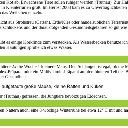
zen Kot ab. Erwachsene Tiere sollen ruhiger werden (Trutnau). Zur Halt
in Kleinterrarien groß. Im Herbst 2003 kam es zu Unverträglichkeiten 
nn das Weibchen einzeln.
ht aus Strohstreu (Catsan). Erde/Kies oder handelsüblichen Terrarien
schluckens und der darausfolgenden Gesundheitsgefahren so gut wie ga
bt es einige Korkrinde zum verstecken. Als Wasserbecken benutze ich 
 den Häutungen sprühe ich etwas Wasser.
 füttere 2x die Woche 1 kleinere Maus. Den Schlangen ist egal, ob die M
-Präparat oder ein Multivitamin-Präparat auf den hinteren Teil des 
ster Gesundheit.
e aufgetaute große Mäuse, kleine Ratten und Küken.
er (Trutnau) gefressen, die Jungtiere bevorzugen Eidechsen.
ren Nattern auch, eine 8-wöchige Winterruhe bei etwa 12° C mit und h