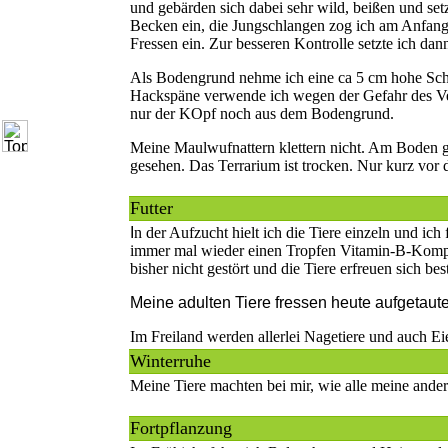
und gebärden sich dabei sehr wild, beißen und set
Becken ein, die Jungschlangen zog ich am Anfang 
Fressen ein. Zur besseren Kontrolle setzte ich da
Als Bodengrund nehme ich eine ca 5 cm hohe Schic
Hackspäne verwende ich wegen der Gefahr des Ver
nur der KOpf noch aus dem Bodengrund.
Meine Maulwufnattern klettern nicht. Am Boden gi
gesehen. Das Terrarium ist trocken. Nur kurz vor
Futter
I
n der Aufzucht hielt ich die Tiere einzeln und ich
immer mal wieder einen Tropfen Vitamin-B-Komplex
bisher nicht gestört und die Tiere erfreuen sich be
Meine adulten Tiere fressen heute aufgetaut
Im Freiland werden allerlei Nagetiere und auch Ei
Winterruhe
Meine Tiere machten bei mir, wie alle meine ande
Fortpflanzung