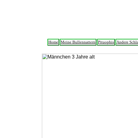
Home
Meine Bullennattern
Pituophis
Andere Schl